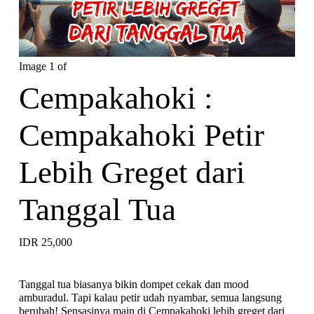
Image 1 of
Cempakahoki :
Cempakahoki Petir
Lebih Greget dari
Tanggal Tua
IDR 25,000
Tanggal tua biasanya bikin dompet cekak dan mood
amburadul. Tapi kalau petir udah nyambar, semua langsung
berubah! Sensasinya main di
Cempakahoki
lebih greget dari